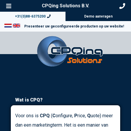
CPQing Solutions B.V.
+31(0)88-6375200
Demo aanvragen
Presenteer uw geconfigureerde producten op uw website!
Wat is CPQ?
Voor ons is
CPQ
(
C
onfigure,
P
rice,
Q
uote) meer
dan een marketingterm. Het is een manier van