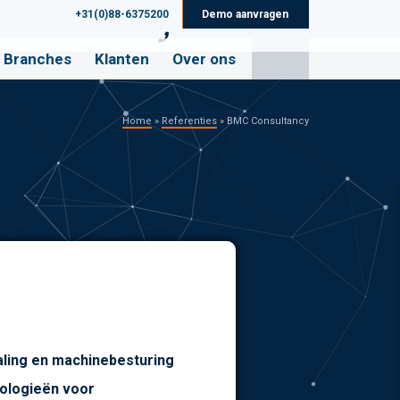
+31(0)88-6375200
Demo aanvragen
Branches
Klanten
Over ons
Home
»
Referenties
»
BMC Consultancy
ling en machinebesturing
nologieën voor